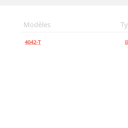
Modèles
Ty
4042-T
B