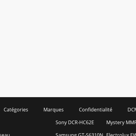
Catégories
Marques
Confidentialité
DC
Sony DCR-HC62E
Mystery MMP-
éseau
Samsung GT-S6310N
Electrolux E