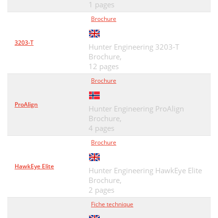
1 pages
Brochure
3203-T
Hunter Engineering 3203-T
Brochure,
12 pages
Brochure
ProAlign
Hunter Engineering ProAlign
Brochure,
4 pages
Brochure
HawkEye Elite
Hunter Engineering HawkEye Elite
Brochure,
2 pages
Fiche technique