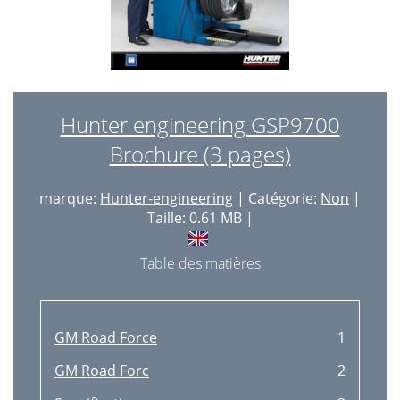
Hunter engineering GSP9700
Brochure (3 pages)
marque:
Hunter-engineering
| Catégorie:
Non
|
Taille: 0.61 MB |
Table des matières
GM Road Force
1
GM Road Forc
2