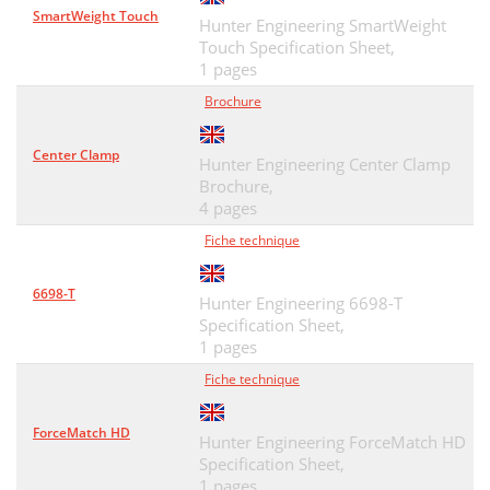
SmartWeight Touch
Hunter Engineering SmartWeight
Touch Specification Sheet,
1 pages
Brochure
Center Clamp
Hunter Engineering Center Clamp
Brochure,
4 pages
Fiche technique
6698-T
Hunter Engineering 6698-T
Specification Sheet,
1 pages
Fiche technique
ForceMatch HD
Hunter Engineering ForceMatch HD
Specification Sheet,
1 pages